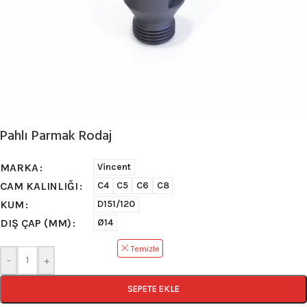
Pahlı Parmak Rodaj
MARKA
Vincent
CAM KALINLIĞI
C4
C5
C6
C8
KUM
D151/120
DIŞ ÇAP (MM)
Ø14
Temizle
-
+
SEPETE EKLE