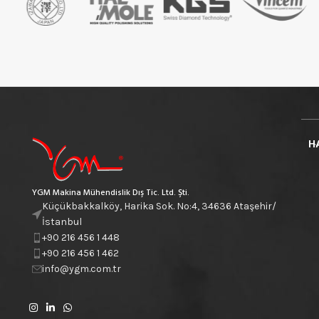
H
YGM Makina Mühendislik Dış Tic. Ltd. Şti.
Küçükbakkalköy, Harika Sok. No:4, 34636 Ataşehir/
İstanbul
+90 216 456 1 448
+90 216 456 1 462
info@ygm.com.tr