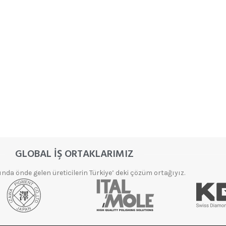
ELMAS
ZIMPARALAR
Aksesuarlar
Elmas Flap
Disk
GLOBAL İŞ ORTAKLARIMIZ
Ürünleri
da önde gelen üreticilerin Türkiye’ deki çözüm ortağıyız.
Elmas
Taşlama ve
Partlatma
Ürünleri