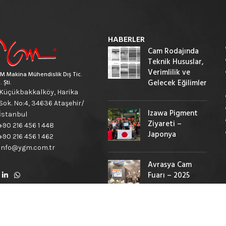
HABERLER
Cam Rodajında
Teknik Hususlar,
Verimlilik ve
M Makina Mühendislik Dış Tic.
Gelecek Eğilimler
. Şti.
Küçükbakkalköy, Harika
Sok. No:4, 34636 Ataşehir/
Izawa Pigment
İstanbul
Ziyareti –
+90 216 456 1 448
Japonya
+90 216 456 1 462
info@ygm.com.tr
Avrasya Cam
Fuarı – 2025