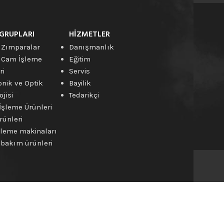
GRUPLARI
HIZMETLER
 Zımparalar
Danışmanlık
 Cam İşleme
Eğitim
ri
Servis
onik ve Optik
Bayilik
jisi
Tedarikçi
İşleme Ürünleri
rünleri
leme makinaları
bakım ürünleri