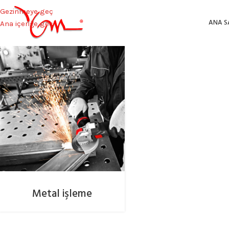
Gezinmeye geç
ANA S
Ana içeriğe geç
Metal işleme