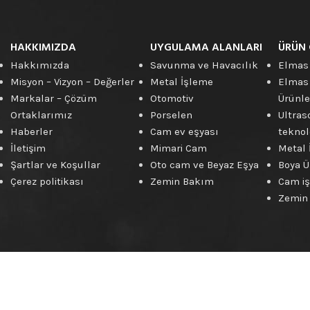
Elmas
Kesme
Disk
Ürünleri
HAKKIMIZDA
UYGULAMA ALANLARI
ÜRÜN 
Hakkımızda
Savunma ve Havacılık
Elmas
Misyon – Vizyon – Değerler
Metal İşleme
Elmas
Markalar – Çözüm
Otomotiv
Ürünle
Ortaklarımız
Porselen
Ultras
Haberler
Cam ev eşyası
teknolo
İletişim
Mimari Cam
Metal 
Şartlar ve Koşullar
Oto cam ve Beyaz Eşya
Boya Ü
Çerez politikası
Zemin Bakım
Cam iş
Zemin 