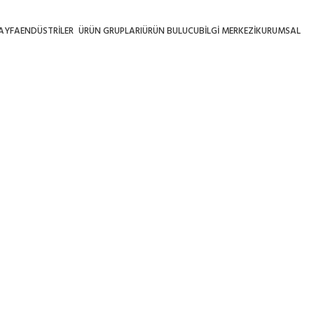
AYFA
ENDÜSTRILER
ÜRÜN GRUPLARI
ÜRÜN BULUCU
BILGI MERKEZI
KURUMSAL