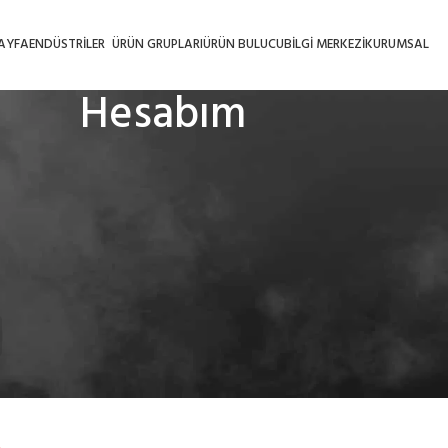
AYFA
ENDÜSTRILER
ÜRÜN GRUPLARI
ÜRÜN BULUCU
BILGI MERKEZI
KURUMSAL
Hesabım