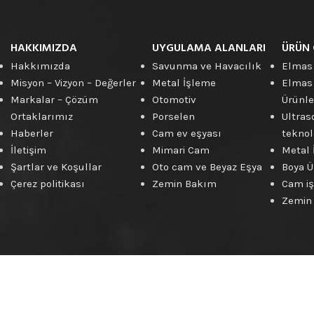
Elmas
Kesme
Disk
Ürünleri
HAKKIMIZDA
UYGULAMA ALANLARI
ÜRÜN 
Hakkımızda
Savunma ve Havacılık
Elmas
Misyon – Vizyon – Değerler
Metal İşleme
Elmas
Markalar – Çözüm
Otomotiv
Ürünle
Ortaklarımız
Porselen
Ultras
Haberler
Cam ev eşyası
teknolo
İletişim
Mimari Cam
Metal 
Şartlar ve Koşullar
Oto cam ve Beyaz Eşya
Boya Ü
Çerez politikası
Zemin Bakım
Cam iş
Zemin 