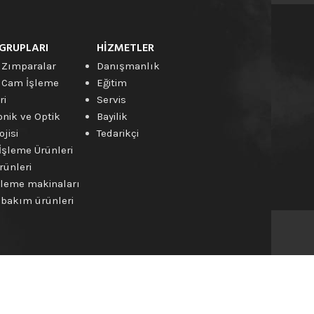
GRUPLARI
HIZMETLER
 Zımparalar
Danışmanlık
 Cam İşleme
Eğitim
ri
Servis
onik ve Optik
Bayilik
jisi
Tedarikçi
İşleme Ürünleri
rünleri
leme makinaları
bakım ürünleri