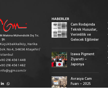
HABERLER
Cam Rodajında
Teknik Hususlar,
Verimlilik ve
M Makina Mühendislik Dış Tic.
Gelecek Eğilimler
. Şti.
Küçükbakkalköy, Harika
Sok. No:4, 34636 Ataşehir/
Izawa Pigment
İstanbul
Ziyareti –
+90 216 456 1 448
Japonya
+90 216 456 1 462
info@ygm.com.tr
Avrasya Cam
Fuarı – 2025