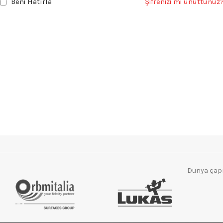
Beni Hatırla
Şifrenizi mi unuttunuz
Dünya çapın