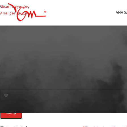
Gezinmeye geç
ANA S
Ana içeriğe geç
Giriş Yap
*
Kullanıcı adı veya e-posta adresi
*
Şifre
GIRIŞ