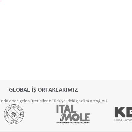
?
ELMAS
ZIMPARALAR
Aksesuarlar
Elmas Flap
Disk
GLOBAL İŞ ORTAKLARIMIZ
Ürünleri
da önde gelen üreticilerin Türkiye’ deki çözüm ortağıyız.
Elmas
Taşlama ve
Partlatma
Ürünleri