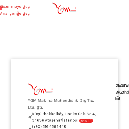
Gezinmeye geç
TÜRKÇE
Ana içeriğe geç
MESAJ
DESTE
YAZIN
BİLDİR
YGM Makina Mühendislik Dış Tic.
Ltd. Şti.
Küçükbakkalköy, Harika Sok. No:4,
34636 Ataşehir/İstanbul
Yol Tarifi
(+90) 216 456 1 448