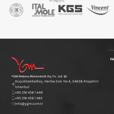
ortağıyız.
H
YGM Makina Mühendislik Dış Tic. Ltd. Şti.
Küçükbakkalköy, Harika Sok. No:4, 34636 Ataşehir/
İstanbul
+90 216 456 1 448
+90 216 456 1 462
info@ygm.com.tr