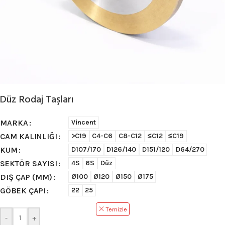
Düz Rodaj Taşları
MARKA
Vincent
CAM KALINLIĞI
>C19
C4-C6
C8-C12
≤C12
≤C19
KUM
D107/170
D126/140
D151/120
D64/270
SEKTÖR SAYISI
4S
6S
Düz
DIŞ ÇAP (MM)
Ø100
Ø120
Ø150
Ø175
GÖBEK ÇAPI
22
25
Temizle
-
+