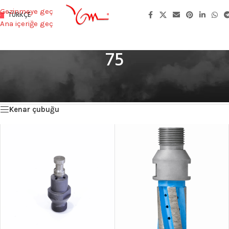
Gezinmeye geç
TÜRKÇE
Ana içeriğe geç
75
Ana Sayfa
/
Product Toplam Yükseklik
/
75
4 sonucun tümü gösteriliyor
Kenar çubuğu