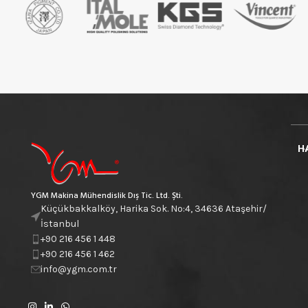
H
YGM Makina Mühendislik Dış Tic. Ltd. Şti.
Küçükbakkalköy, Harika Sok. No:4, 34636 Ataşehir/
İstanbul
+90 216 456 1 448
+90 216 456 1 462
info@ygm.com.tr