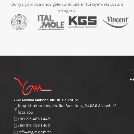
Dünya çapında önde gelen üreticilerin Türkiye’ deki çözüm
ortağıyız.
H
YGM Makina Mühendislik Dış Tic. Ltd. Şti.
Küçükbakkalköy, Harika Sok. No:4, 34636 Ataşehir/
İstanbul
+90 216 456 1 448
+90 216 456 1 462
info@ygm.com.tr