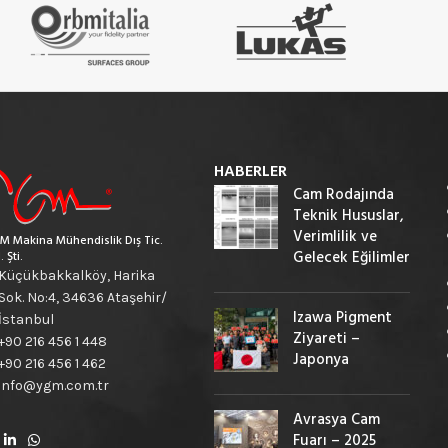
HABERLER
Cam Rodajında
Teknik Hususlar,
Verimlilik ve
M Makina Mühendislik Dış Tic.
Gelecek Eğilimler
. Şti.
Küçükbakkalköy, Harika
Sok. No:4, 34636 Ataşehir/
Izawa Pigment
İstanbul
Ziyareti –
+90 216 456 1 448
Japonya
+90 216 456 1 462
info@ygm.com.tr
Avrasya Cam
Fuarı – 2025