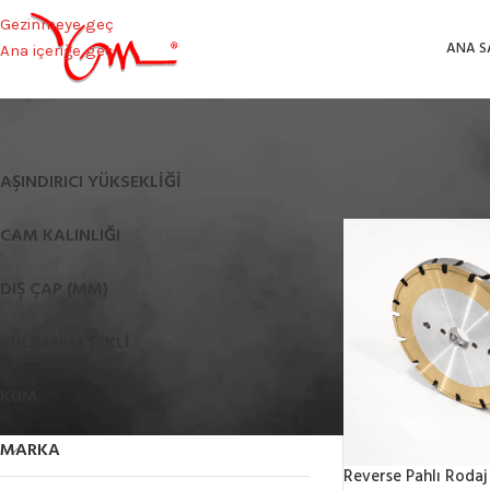
Gezinmeye geç
ANA S
Ana içeriğe geç
Ana Sayfa
/
Product 
AŞINDIRICI YÜKSEKLIĞI
CAM KALINLIĞI
DIŞ ÇAP (MM)
KULLANIM ŞEKLI
KUM
MARKA
Reverse Pahlı Rodaj