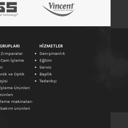
GRUPLARI
HIZMETLER
 Zımparalar
Danışmanlık
 Cam İşleme
Eğitim
ri
Servis
onik ve Optik
Bayilik
jisi
Tedarikçi
İşleme Ürünleri
rünleri
leme makinaları
bakım ürünleri