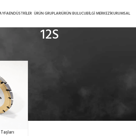
AYFA
ENDÜSTRILER
ÜRÜN GRUPLARI
ÜRÜN BULUCU
BILGI MERKEZI
KURUMSAL
12S
Sektör Sayısı
/
12S
 Taşları