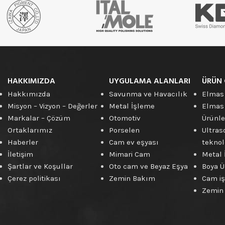
Elmas
Kesme
Disk
Ürünleri
HAKKIMIZDA
UYGULAMA ALANLARI
ÜRÜN 
Hakkımızda
Savunma ve Havacılık
Elmas
Misyon – Vizyon – Değerler
Metal İşleme
Elmas
Markalar – Çözüm
Otomotiv
Ürünle
Ortaklarımız
Porselen
Ultras
Haberler
Cam ev eşyası
teknolo
İletişim
Mimari Cam
Metal 
Şartlar ve Koşullar
Oto cam ve Beyaz Eşya
Boya Ü
Çerez politikası
Zemin Bakım
Cam iş
Zemin 