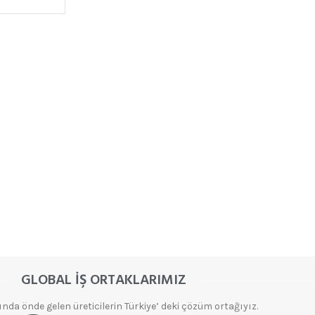
ELMAS
ZIMPARALAR
Aksesuarlar
Elmas Flap
Disk
Ürünleri
Elmas
Taşlama ve
GLOBAL İŞ ORTAKLARIMIZ
Partlatma
Ürünleri
da önde gelen üreticilerin Türkiye’ deki çözüm ortağıyız.