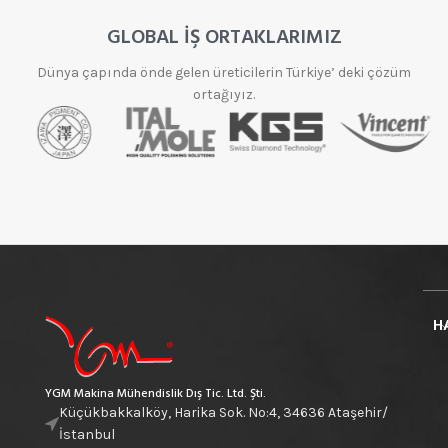
GLOBAL İŞ ORTAKLARIMIZ
Dünya çapında önde gelen üreticilerin Türkiye’ deki çözüm
ortağıyız.
H
YGM Makina Mühendislik Dış Tic. Ltd. Şti.
Küçükbakkalköy, Harika Sok. No:4, 34636 Ataşehir/
İstanbul