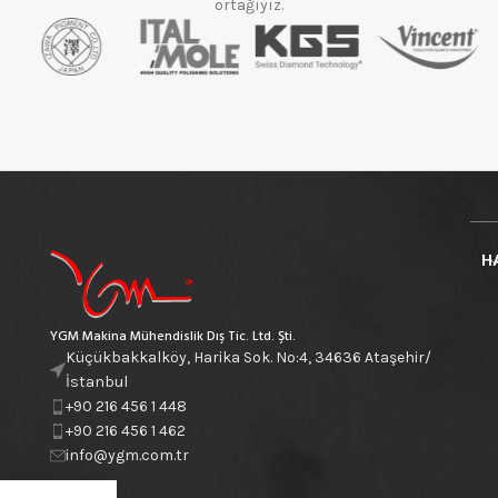
ortağıyız.
H
YGM Makina Mühendislik Dış Tic. Ltd. Şti.
Küçükbakkalköy, Harika Sok. No:4, 34636 Ataşehir/
İstanbul
+90 216 456 1 448
+90 216 456 1 462
info@ygm.com.tr