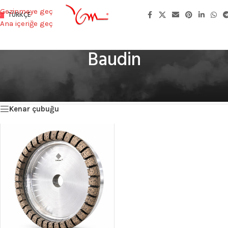
Gezinmeye geç
TÜRKÇE
Ana içeriğe geç
Baudin
Ana Sayfa
/
Product Kullanıldığı Makinalar
/
Baudin
Tek bir sonuç gösteriliyor
Kenar çubuğu