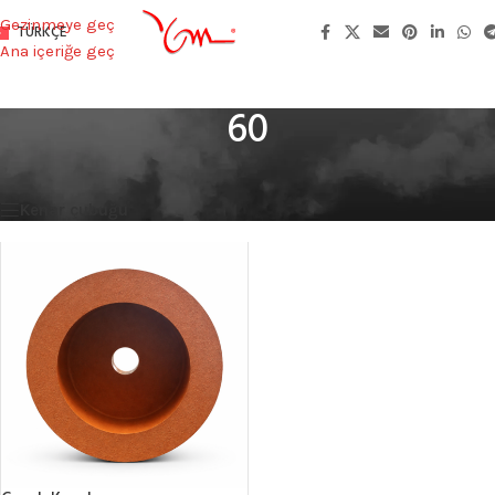
Gezinmeye geç
TÜRKÇE
Ana içeriğe geç
60
Ana Sayfa
/
Product Göbek çapı
/
60
Tek bir sonuç gösteriliyor
Kenar çubuğu