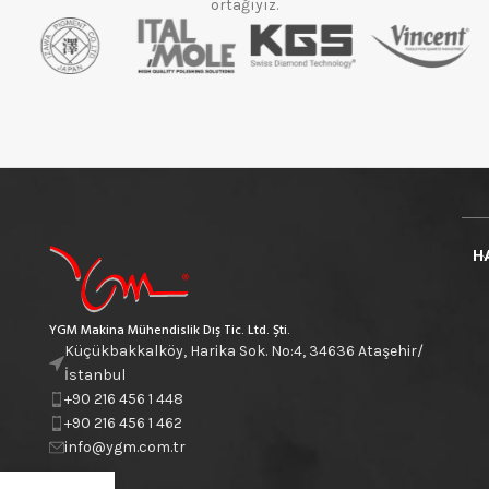
ortağıyız.
H
YGM Makina Mühendislik Dış Tic. Ltd. Şti.
Küçükbakkalköy, Harika Sok. No:4, 34636 Ataşehir/
İstanbul
+90 216 456 1 448
+90 216 456 1 462
info@ygm.com.tr