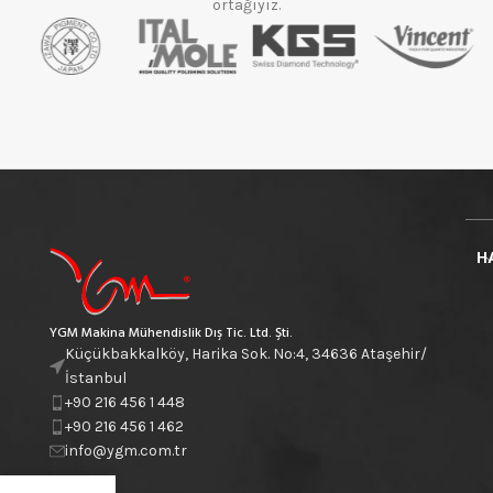
ortağıyız.
H
YGM Makina Mühendislik Dış Tic. Ltd. Şti.
Küçükbakkalköy, Harika Sok. No:4, 34636 Ataşehir/
İstanbul
+90 216 456 1 448
+90 216 456 1 462
info@ygm.com.tr