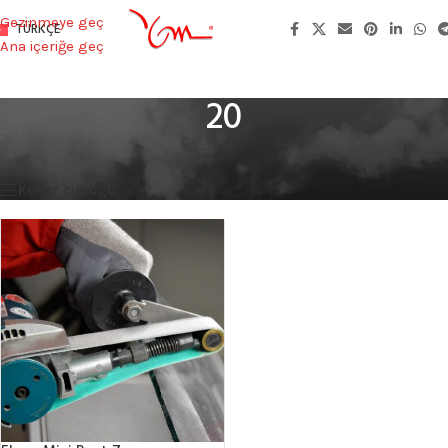
Gezinmeye geç
TÜRKÇE
Ana içeriğe geç
20
Ana Sayfa
/
Product Genişlik (mm)
/
20
Tek bir sonuç gösteriliyor
Kenar çubuğu