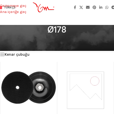
Gezinmeye geç
TÜRKÇE
Ana içeriğe geç
Ø178
Ana Sayfa
/
Product Dış Çap (mm)
/
Ø178
2 sonucun tümü gösteriliyor
Kenar çubuğu