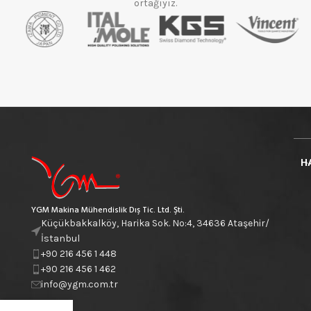
ortağıyız.
H
YGM Makina Mühendislik Dış Tic. Ltd. Şti.
Küçükbakkalköy, Harika Sok. No:4, 34636 Ataşehir/
İstanbul
+90 216 456 1 448
+90 216 456 1 462
info@ygm.com.tr