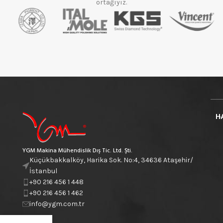
ortağıyız.
H
YGM Makina Mühendislik Dış Tic. Ltd. Şti.
Küçükbakkalköy, Harika Sok. No:4, 34636 Ataşehir/
İstanbul
+90 216 456 1 448
+90 216 456 1 462
info@ygm.com.tr