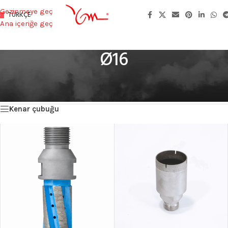
Gezinmeye geç
TÜRKÇE
Ana içeriğe geç
Ø16
Ana Sayfa
/
Product Dış Çap (mm)
/
Ø16
2 sonucun tümü gösteriliyor
Kenar çubuğu