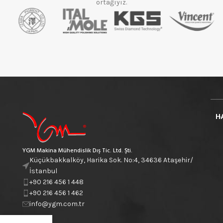
ortağıyız.
H
YGM Makina Mühendislik Dış Tic. Ltd. Şti.
Küçükbakkalköy, Harika Sok. No:4, 34636 Ataşehir/
İstanbul
+90 216 456 1 448
+90 216 456 1 462
info@ygm.com.tr