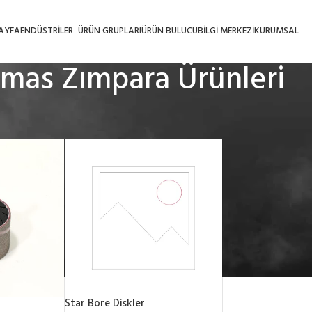
AYFA
ENDÜSTRILER
ÜRÜN GRUPLARI
ÜRÜN BULUCU
BILGI MERKEZI
KURUMSAL
lmas Zımpara Ürünleri
mpara Ürünleri
/
Sayfa 2
Star Bore Diskler