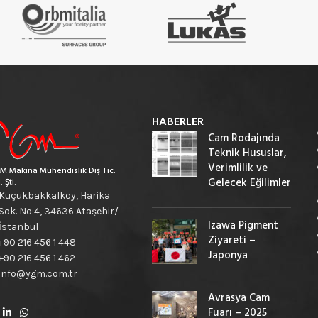
HABERLER
Cam Rodajında
Teknik Hususlar,
Verimlilik ve
M Makina Mühendislik Dış Tic.
Gelecek Eğilimler
. Şti.
Küçükbakkalköy, Harika
Sok. No:4, 34636 Ataşehir/
Izawa Pigment
İstanbul
Ziyareti –
+90 216 456 1 448
Japonya
+90 216 456 1 462
info@ygm.com.tr
Avrasya Cam
Fuarı – 2025