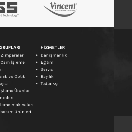
GRUPLARI
HIZMETLER
 Zımparalar
Danışmanlık
 Cam İşleme
Eğitim
ri
Servis
onik ve Optik
Bayilik
jisi
Tedarikçi
İşleme Ürünleri
rünleri
leme makinaları
bakım ürünleri