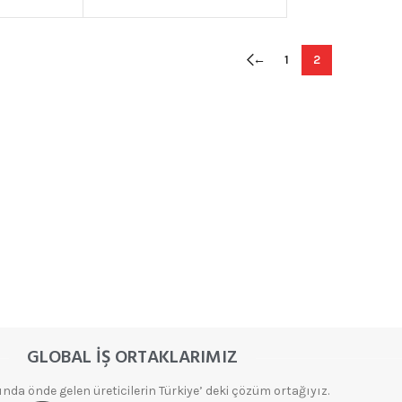
←
1
2
ELMAS
ZIMPARALAR
Aksesuarlar
Elmas Flap
Disk
Ürünleri
Elmas
Taşlama ve
GLOBAL İŞ ORTAKLARIMIZ
Partlatma
Ürünleri
da önde gelen üreticilerin Türkiye’ deki çözüm ortağıyız.