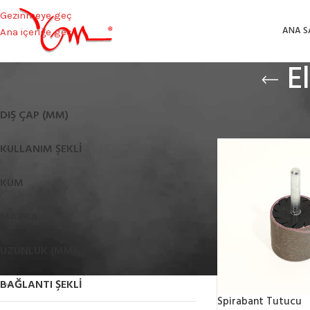
Gezinmeye geç
ANA S
Ana içeriğe geç
E
Ana Sayfa
/
Elmas Zı
DIŞ ÇAP (MM)
KULLANIM ŞEKLI
KUM
MARKA
UZUNLUK (MM)
BAĞLANTI ŞEKLI
Spirabant Tutucu