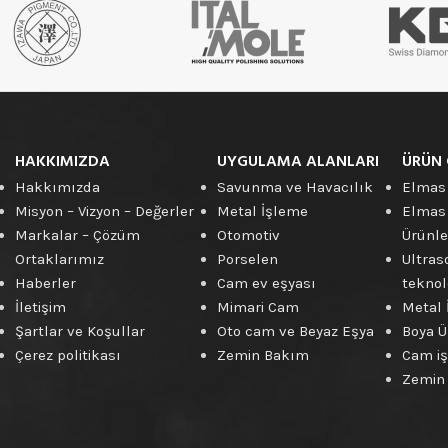
Elmas
Kesme
Disk
Ürünleri
HAKKIMIZDA
UYGULAMA ALANLARI
ÜRÜN 
Hakkımızda
Savunma ve Havacılık
Elmas
Misyon – Vizyon – Değerler
Metal İşleme
Elmas
Markalar – Çözüm
Otomotiv
Ürünle
Ortaklarımız
Porselen
Ultras
Haberler
Cam ev eşyası
teknolo
İletişim
Mimari Cam
Metal 
Şartlar ve Koşullar
Oto cam ve Beyaz Eşya
Boya Ü
Çerez politikası
Zemin Bakım
Cam iş
Zemin 